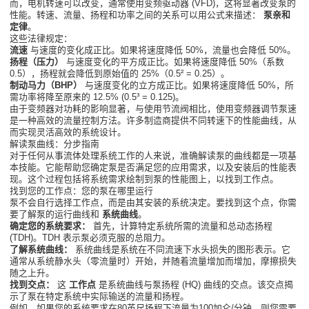
而，电机转速可以改变，通常使用变频驱动器 (VFD)，这将显著改变泵的
性能。转速、流量、扬程和功率之间的关系可以用公式来描述：
泵亲和
定律
。
这些法律规定：
流速
与速度的变化成正比。如果将速度降低 50%，流量也会降低 50%。
扬程（压力）
与速度变化的平方成正比。如果将速度降低 50%（系数
0.5），扬程就会降低到原始值的 25%（0.5² = 0.25）。
制动马力（BHP）
与速度变化的立方成正比。如果将速度降低 50%，所
需功率将降至原来的 12.5% (0.5³ = 0.125)。
由于变频器对功耗的影响显著，与使用节流阀相比，使用变频器调节泵速
是一种高效的流量控制方法。许多制造商提供不同转速下的性能曲线，从
而实现灵活高效的系统设计。
解读泵曲线：分步指南
对于任何从事流体处理系统工作的人来说，准确解读泵的曲线都是一项基
本技能。它能帮助您确定泵是否满足您的应用需求，以及安装后的性能表
现。这个过程包括将系统需求绘制到泵的性能图上，以找到工作点。
找到您的工作点：您的泵在哪里运行
泵不会自行选择工作点，而是由其安装的系统决定。要找到这个点，你需
要了解泵的运行曲线和
系统曲线
。
确定您的系统要求：
首先，计算特定系统所需的流量和总动态扬程
(TDH)。TDH 表示泵必须克服的总阻力。
了解系统曲线：
系统曲线是系统在不同流速下水头损失的图形表示。它
通常从系统静水头（零流量时）开始，并随着流量增加而增加，摩擦损失
随之上升。
找到交点：
这
工作点
是系统曲线与泵扬程 (HQ) 曲线的交点。该交点揭
示了泵在特定系统中实际输送的流量和扬程。
例如，如果您的系统要求在80英尺扬程下流量为100加仑/分钟，则您需要