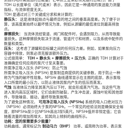
TDH 以长度单位（英尺或米）表示，因此它是一种通用的泵送能力测量
指标，与流体密度无关。
TDH 是通过对三个关键成分求和来计算的：
静压头：
这是液体起始点与最终目的地之间的垂直高度差。为了便于计
算，该高度差始终以最坏情况为准，例如从源罐的最低液位到最高排放
点。
摩擦损失：
当流体流经管道、阀门和配件时，会遇到阻力，从而导致能
量损失。这种摩擦损失取决于流速、管道尺寸和材质，以及系统中配件的
数量和类型。
压头：
这考虑了源罐和目标罐之间的任何压力差。例如，如果泵向压力
容器中排放，则泵必须克服该额外压力。
公式很简单：
TDH = 静水头 + 摩擦损失 + 压力头
. 正确的 TDH 计算对于
准确确定任何应用的泵尺寸至关重要。
所需净正吸入压头 (NPSHr)：防止气蚀
所需净正吸入压头 (NPSHr) 是泵制造商提供的关键参数，用于防止一种
称为气蚀的破坏性现象。NPSHr 曲线通常显示在主图的底部，表示泵吸
入口所需的最小压力，以防止液体因泵内产生的低压而蒸发。
气蚀
当液体压力降至其蒸汽压以下时，就会形成蒸汽气泡。当这些气泡
进入泵内高压区域时，它们会剧烈破裂，产生冲击波，腐蚀叶轮和其他部
件，导致噪音、振动，最终导致泵故障。
为了避免这种情况，
可用净正吸入压头 (NPSHa)
系统的吸入口绝对压力
（NPSHr）必须始终大于泵的NPSHr。一个常见的经验法则是确保安全裕
度，即NPSHa至少比NPSHr高出3至5英尺。NPSHr值并非恒定值；它会
随着流量的增加而增大，如其向上倾斜的曲线所示。
功耗：您的泵需要多少能量？
功耗曲线，通常标记为
制动马力（BHP）
功率，或简称为功率，表示泵