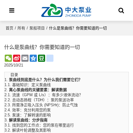
首页
/
所有
/
泵船项目
/
什么是泵曲线？你需要知道的一切
什么是泵曲线？你需要知道的一切
WeChat
Sina
Email
Qzone
Douban
renren
Weibo
2025/10/21
目录
1.
泵曲线到底是什么？为什么我们需要它们？
1.1.
基础知识：定义泵曲线
2.
离心泵曲线的关键要素：解读数据
2.1.
流速（GPM 或 L/s）：有多少液体流动？
2.2.
总动态扬程（TDH）：泵的泵送功率
2.3.
所需净正吸入压头 (NPSHr)：防止气蚀
2.4.
效率：充分利用您的泵
2.5.
泵速：了解转速的影响
3.
解读泵曲线：分步指南
3.1.
找到您的工作点：您的泵在哪里运行
3.2.
解读叶轮调整及其影响