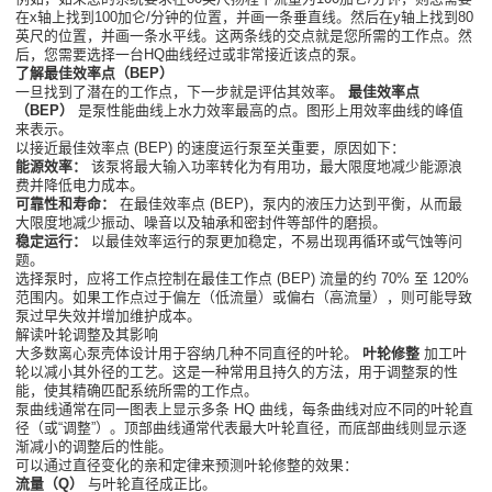
在x轴上找到100加仑/分钟的位置，并画一条垂直线。然后在y轴上找到80
英尺的位置，并画一条水平线。这两条线的交点就是您所需的工作点。然
后，您需要选择一台HQ曲线经过或非常接近该点的泵。
了解最佳效率点（BEP）
一旦找到了潜在的工作点，下一步就是评估其效率。
最佳效率点
（BEP）
是泵性能曲线上水力效率最高的点。图形上用效率曲线的峰值
来表示。
以接近最佳效率点 (BEP) 的速度运行泵至关重要，原因如下：
能源效率：
该泵将最大输入功率转化为有用功，最大限度地减少能源浪
费并降低电力成本。
可靠性和寿命：
在最佳效率点 (BEP)，泵内的液压力达到平衡，从而最
大限度地减少振动、噪音以及轴承和密封件等部件的磨损。
稳定运行：
以最佳效率运行的泵更加稳定，不易出现再循环或气蚀等问
题。
选择泵时，应将工作点控制在最佳工作点 (BEP) 流量的约 70% 至 120%
范围内。如果工作点过于偏左（低流量）或偏右（高流量），则可能导致
泵过早失效并增加维护成本。
解读叶轮调整及其影响
大多数离心泵壳体设计用于容纳几种不同直径的叶轮。
叶轮修整
加工叶
轮以减小其外径的工艺。这是一种常用且持久的方法，用于调整泵的性
能，使其精确匹配系统所需的工作点。
泵曲线通常在同一图表上显示多条 HQ 曲线，每条曲线对应不同的叶轮直
径（或“调整”）。顶部曲线通常代表最大叶轮直径，而底部曲线则显示逐
渐减小的调整后的性能。
可以通过直径变化的亲和定律来预测叶轮修整的效果：
流量（Q）
与叶轮直径成正比。