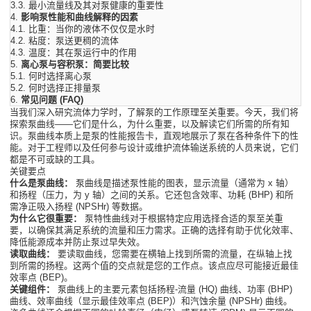
3.3.
最小流量线及其对泵健康的重要性
4.
影响泵性能和曲线解释的因素
4.1.
比重：当你的液体不仅仅是水时
4.2.
粘度：泵送更稠的流体
4.3.
温度：其在泵运行中的作用
5.
离心泵与容积泵：简要比较
5.1.
何时选择离心泵
5.2.
何时选择正排量泵
6.
常见问题 (FAQ)
当我们深入研究流体力学时，了解泵的工作原理至关重要。今天，我们将
探索泵曲线——它们是什么，为什么重要，以及解读它们所需的所有知
识。泵曲线本质上是泵的性能报告卡，直观地展示了泵在各种条件下的性
能。对于工程师以及任何参与设计或维护流体输送系统的人员来说，它们
都是不可或缺的工具。
关键要点
什么是泵曲线：
泵曲线是描述泵性能的图表，显示流量（通常为 x 轴）
和扬程（压力，为 y 轴）之间的关系。它还包含效率、功耗 (BHP) 和所
需净正吸入扬程 (NPSHr) 等数据。
为什么它很重要：
泵特性曲线对于根据特定应用选择合适的泵至关重
要，以确保其满足系统的流量和压力需求。正确的选择有助于优化效率、
降低能源成本并防止泵过早失效。
读取曲线：
要读取曲线，您需要在横轴上找到所需的流量，在纵轴上找
到所需的扬程。这两个值的交点就是您的工作点。该点应尽可能接近最佳
效率点 (BEP)。
关键组件：
泵曲线上的主要元素包括扬程-流量 (HQ) 曲线、功率 (BHP)
曲线、效率曲线（显示最佳效率点 (BEP)）和汽蚀余量 (NPSHr) 曲线。