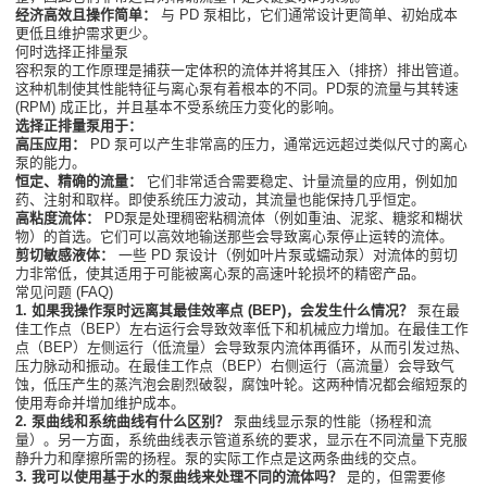
经济高效且操作简单：
与 PD 泵相比，它们通常设计更简单、初始成本
更低且维护需求更少。
何时选择正排量泵
容积泵的工作原理是捕获一定体积的流体并将其压入（排挤）排出管道。
这种机制使其性能特征与离心泵有着根本的不同。PD泵的流量与其转速
(RPM) 成正比，并且基本不受系统压力变化的影响。
选择正排量泵用于：
高压应用：
PD 泵可以产生非常高的压力，通常远远超过类似尺寸的离心
泵的能力。
恒定、精确的流量：
它们非常适合需要稳定、计量流量的应用，例如加
药、注射和取样。即使系统压力波动，其流量也能保持几乎恒定。
高粘度流体：
PD泵是处理稠密粘稠流体（例如重油、泥浆、糖浆和糊状
物）的首选。它们可以高效地输送那些会导致离心泵停止运转的流体。
剪切敏感液体：
一些 PD 泵设计（例如叶片泵或蠕动泵）对流体的剪切
力非常低，使其适用于可能被离心泵的高速叶轮损坏的精密产品。
常见问题 (FAQ)
1. 如果我操作泵时远离其最佳效率点 (BEP)，会发生什么情况？
泵在最
佳工作点（BEP）左右运行会导致效率低下和机械应力增加。在最佳工作
点（BEP）左侧运行（低流量）会导致泵内流体再循环，从而引发过热、
压力脉动和振动。在最佳工作点（BEP）右侧运行（高流量）会导致气
蚀，低压产生的蒸汽泡会剧烈破裂，腐蚀叶轮。这两种情况都会缩短泵的
使用寿命并增加维护成本。
2. 泵曲线和系统曲线有什么区别？
泵曲线显示泵的性能（扬程和流
量）。另一方面，系统曲线表示管道系统的要求，显示在不同流量下克服
静升力和摩擦所需的扬程。泵的实际工作点是这两条曲线的交点。
3. 我可以使用基于水的泵曲线来处理不同的流体吗？
是的，但需要修