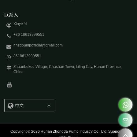
联系人
Xinye Yi
+86 18613999551
hnzdpumpofficial@gmail.com
8618613999551
Zhuanbukou Village, Chashan Town, Liling City, Hunan Province,
China
中文
Copyright © 2026
Hunan Zhongda Pump Industry Co., Ltd.
Support By