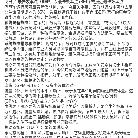
突出了
最佳效率点（BEP）
以最佳效率点 (BEP) 或接近最佳效率点
(BEP) 运行泵可显著降低能耗，这一点至关重要，因为能源成本可能占泵
总生命周期成本的 85%。选择以远低于最佳效率点 (BEP) 运行的泵会导
致能源费用大幅增加，并缩短使用寿命。
预防设备故障：
在泵的曲线两端（接近“关闭”（零流量）或“跳动”（最大
流量））运行泵可能会导致严重的机械故障。这些情况会导致过热、过度
振动和气蚀，这是一种破坏性现象，会迅速损坏泵的内部组件。泵曲线可
以帮助工程师设计避开这些破坏性运行区域的系统。
系统故障排除和维护：
现有的泵曲线可以成为宝贵的诊断工具。如果系
统性能不佳，维护专业人员可以测量当前流量和压力，并在曲线上绘制实
际工作点。这有助于识别系统堵塞、组件磨损或操作设置不正确等问题。
离心泵曲线的关键要素：解读数据
离心泵曲线包含描述其性能各个方面的信息。了解每个要素有助于工程师
和技术人员选择合适的泵，并确保其高效可靠地运行。这些曲线上显示的
主要参数包括流量、扬程、效率、功率、所需净正吸入扬程 (NPSHr) 以
及叶轮尺寸和转速的影响。
流速（GPM 或 L/s）：有多少液体流动？
流量（位于泵曲线的水平 x 轴上）表示泵在单位时间内输送的液体量。这
是定义泵性能的两个主要参数之一。流量的常用单位是加仑/分钟
(GPM)、升/秒 (L/s) 或立方米/小时 (m³/h)。
曲线表明离心泵的流量与扬程呈反比关系：流量越大，泵产生的扬程（压
力）越小。流量从零开始，该点称为
截止头
，泵产生最大压力，但不输
送液体。它终止于
跳动点
，即泵在零扬程时能够输送的最大流量。在任
一极端条件下持续运行泵都可能导致损坏。
总动态扬程（TDH）：泵的泵送功率
总动态扬程 (TDH) 显示在垂直 y 轴上，它衡量的是泵将流体从源头输送
到目的地所需施加的总能量。它本质上是泵必须克服的总阻力。由于