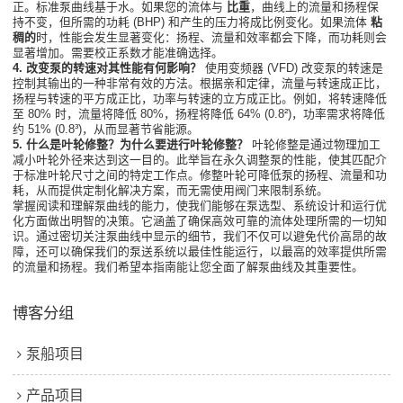
正。标准泵曲线基于水。如果您的流体与
比重
，曲线上的流量和扬程保
持不变，但所需的功耗 (BHP) 和产生的压力将成比例变化。如果流体
粘
稠的
时，性能会发生显著变化：扬程、流量和效率都会下降，而功耗则会
显著增加。需要校正系数才能准确选择。
4. 改变泵的转速对其性能有何影响？
使用变频器 (VFD) 改变泵的转速是
控制其输出的一种非常有效的方法。根据亲和定律，流量与转速成正比，
扬程与转速的平方成正比，功率与转速的立方成正比。例如，将转速降低
至 80% 时，流量将降低 80%，扬程将降低 64% (0.8²)，功率需求将降低
约 51% (0.8³)，从而显著节省能源。
5. 什么是叶轮修整？为什么要进行叶轮修整？
叶轮修整是通过物理加工
减小叶轮外径来达到这一目的。此举旨在永久调整泵的性能，使其匹配介
于标准叶轮尺寸之间的特定工作点。修整叶轮可降低泵的扬程、流量和功
耗，从而提供定制化解决方案，而无需使用阀门来限制系统。
掌握阅读和理解泵曲线的能力，使我们能够在泵选型、系统设计和运行优
化方面做出明智的决策。它涵盖了确保高效可靠的流体处理所需的一切知
识。通过密切关注泵曲线中显示的细节，我们不仅可以避免代价高昂的故
障，还可以确保我们的泵送系统以最佳性能运行，以最高的效率提供所需
的流量和扬程。我们希望本指南能让您全面了解泵曲线及其重要性。
博客分组
泵船项目
产品项目