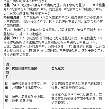
比重：当你的液体不仅仅是水时
比重（SG）
是液体密度与水密度的比值。由于水的比重为1.0，因此比重
为1.2的液体比水的密度大20%，而比重为0.8的液体比水的密度小20%。
比重对离心泵性能的影响很简单：
扬程和流量：
泵产生扬程（以英尺或米为单位）和流量的能力不受液体
比重的影响。HQ曲线保持不变，因为无论液体重量如何，泵都会赋予其
相同的速度。
压力：
排出压力与流体的比重成正比。相同扬程下，流体密度越大（比
重越高），排出压力也越高。
功耗（BHP）：
驱动泵所需的制动马力与比重成正比。泵送比重为 1.5
的液体所需的功率比泵送相同流量和扬程的水所需的功率高出 50%。
因此，当泵送水以外的液体时，仍然可以使用 HQ 曲线进行选型，但必须
通过将曲线上显示的 BHP 乘以流体的比重来校正功耗。这对于确保电机
尺寸合适至关重要。
流
体
它如何影响泵曲线
实际意义
特
性
比
扬程和流量保持不变。压
更高的SG需要更大功率的电机以避免
重
力和BHP按比例变化。
过载。HQ曲线仍然有效。
标准离心泵不适用于高粘度流体。需
粘
扬程、流量和效率下降。
要校正系数或选择不同类型的泵（例
度
BHP 显著增加。
如容积泵）。