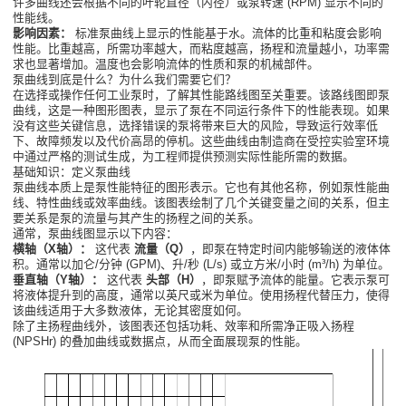
许多曲线还会根据不同的叶轮直径（内径）或泵转速 (RPM) 显示不同的
性能线。
影响因素：
标准泵曲线上显示的性能基于水。流体的比重和粘度会影响
性能。比重越高，所需功率越大，而粘度越高，扬程和流量越小，功率需
求也显著增加。温度也会影响流体的性质和泵的机械部件。
泵曲线到底是什么？为什么我们需要它们？
在选择或操作任何工业泵时，了解其性能路线图至关重要。该路线图即泵
曲线，这是一种图形图表，显示了泵在不同运行条件下的性能表现。如果
没有这些关键信息，选择错误的泵将带来巨大的风险，导致运行效率低
下、故障频发以及代价高昂的停机。这些曲线由制造商在受控实验室环境
中通过严格的测试生成，为工程师提供预测实际性能所需的数据。
基础知识：定义泵曲线
泵曲线本质上是泵性能特征的图形表示。它也有其他名称，例如泵性能曲
线、特性曲线或效率曲线。该图表绘制了几个关键变量之间的关系，但主
要关系是泵的流量与其产生的扬程之间的关系。
通常，泵曲线图显示以下内容：
横轴（X轴）：
这代表
流量（Q）
，即泵在特定时间内能够输送的液体体
积。通常以加仑/分钟 (GPM)、升/秒 (L/s) 或立方米/小时 (m³/h) 为单位。
垂直轴（Y轴）：
这代表
头部（H）
，即泵赋予流体的能量。它表示泵可
将液体提升到的高度，通常以英尺或米为单位。使用扬程代替压力，使得
该曲线适用于大多数液体，无论其密度如何。
除了主扬程曲线外，该图表还包括功耗、效率和所需净正吸入扬程
(NPSHr) 的叠加曲线或数据点，从而全面展现泵的性能。