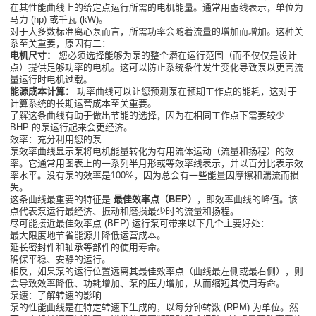
在其性能曲线上的给定点运行所需的电机能量。通常用虚线表示，单位为
马力 (hp) 或千瓦 (kW)。
对于大多数标准离心泵而言，所需功率会随着流量的增加而增加。这种关
系至关重要，原因有二：
电机尺寸：
您必须选择能够为泵的整个潜在运行范围（而不仅仅是设计
点）提供足够功率的电机。这可以防止系统条件发生变化导致泵以更高流
量运行时电机过载。
能源成本计算：
功率曲线可以让您预测泵在预期工作点的能耗，这对于
计算系统的长期运营成本至关重要。
了解这条曲线有助于做出节能的选择，因为在相同工作点下需要较少
BHP 的泵运行起来会更经济。
效率：充分利用您的泵
泵效率曲线显示泵将电机能量转化为有用流体运动（流量和扬程）的效
率。它通常用图表上的一系列半月形或等效率线表示，并以百分比表示效
率水平。没有泵的效率是100%，因为总会有一些能量因摩擦和湍流而损
失。
这条曲线最重要的特征是
最佳效率点（BEP）
，即效率曲线的峰值。该
点代表泵运行最经济、振动和磨损最少时的流量和扬程。
尽可能接近最佳效率点 (BEP) 运行泵可带来以下几个主要好处：
最大限度地节省能源并降低运营成本。
延长密封件和轴承等部件的使用寿命。
确保平稳、安静的运行。
相反，如果泵的运行位置远离其最佳效率点（曲线最左侧或最右侧），则
会导致效率降低、功耗增加、泵的压力增加，从而缩短其使用寿命。
泵速：了解转速的影响
泵的性能曲线是在特定转速下生成的，以每分钟转数 (RPM) 为单位。然