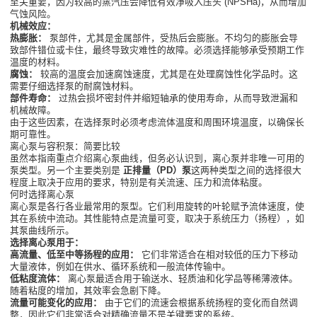
至关重要，因为较高的蒸汽压会降低有效净吸入压头 (NPSHa)，从而增加
气蚀风险。
机械效应：
热膨胀：
泵部件，尤其是金属部件，受热后会膨胀。不均匀的膨胀会导
致部件错位或卡住，最终导致灾难性的故障。必须选择能够承受预期工作
温度的材料。
腐蚀：
较高的温度会加速腐蚀速度，尤其是在处理腐蚀性化学品时。这
需要仔细选择泵的耐腐蚀材料。
部件寿命：
过热会损坏密封件并缩短轴承的使用寿命，从而导致泄漏和
机械故障。
由于这些因素，在选择泵时必须考虑流体温度和周围环境温度，以确保长
期可靠性。
离心泵与容积泵：简要比较
虽然本指南重点介绍离心泵曲线，但务必认识到，离心泵并非唯一可用的
泵类型。另一个主要类别是
正排量（PD）泵
这两种类型之间的选择很大
程度上取决于应用的要求，特别是有关流速、压力和流体粘度。
何时选择离心泵
离心泵是各行各业最常用的泵型。它们利用旋转的叶轮赋予流体速度，使
其在系统中流动。其性能特点是流量可变，取决于系统压力（扬程），如
其泵曲线所示。
选择离心泵用于：
高流量、低至中等扬程的应用：
它们非常适合在相对较低的压力下移动
大量液体，例如在供水、循环系统和一般流体传输中。
低粘度流体：
离心泵最适合用于输送水、轻质油和化学品等稀薄液体。
随着粘度的增加，其效率会急剧下降。
流量可能变化的应用：
由于它们的流速会根据系统扬程的变化而自然调
整，因此它们非常适合对精确流量不是关键要求的系统。