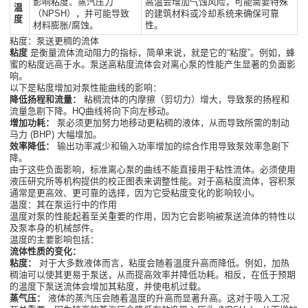
影响粘度、蒸汽压力
高温会增加气蚀风险，可能需要特殊
温
（NPSH），并可能导致
的建筑材料或冷却系统来确保可靠
度
材料膨胀/腐蚀。
性。
粘度：泵送更稠的流体
粘度
是衡量流体流动阻力的指标，简单来说，就是它的“粘度”。例如，蜂
蜜的粘度远高于水。泵送高粘度流体会对离心泵的性能产生显著的负面影
响。
以下是粘度增加对泵性能曲线的影响：
降低扬程和流量：
粘稠流体的内摩擦（剪切力）增大，导致泵的扬程和
流量急剧下降。HQ曲线将向下向左移动。
增加功耗：
泵必须更加努力地移动更粘稠的液体，从而导致所需的制动
马力 (BHP) 大幅增加。
效率降低：
输出功率减少和输入功率增加的综合作用导致泵效率急剧下
降。
由于这些负面影响，标准离心泵的曲线不能直接用于粘性流体。必须使用
液压研究所等机构提供的校正图表来调整性能。对于高粘度流体，容积泵
通常是更高效、更可靠的选择，因为它受粘度变化的影响较小。
温度：其在泵运行中的作用
温度对泵的性能起着至关重要的作用，因为它会影响被泵送流体的特性以
及泵本身的机械部件。
温度的主要影响包括：
流体性质的变化：
粘度：
对于大多数液体而言，粘度会随着温度升高而降低。例如，加热
稠油可以使其更易于泵送，从而提高效率并降低功耗。相反，在低于预期
的温度下泵送流体会增加其粘度，并使电机过载。
蒸气压：
液体的蒸汽压会随着温度的升高而显著升高。这对于吸入工况