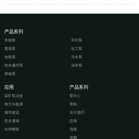
产品系列
多级泵
中开泵
管道泵
化工泵
自吸泵
污水泵
热水循环泵
深井泵
单级泵
应用
产品系列
采矿和冶金
泵中心
电力与能源
泵船
城市建设
关于我们
农业灌溉
应用
化学精炼
消息
接触