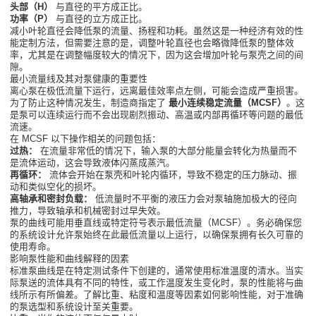
头部（H）
与直径的平方成正比。
功率（P）
与直径的立方成正比。
减小叶轮直径会降低泵的流量、扬程和功耗。虽然这是一种经济有效的性
能定制方法，但需要注意的是，调整叶轮直径也会略微降低泵的整体效
率，尤其是在调整幅度较大的情况下，因为这会增加叶轮与泵壳之间的间
隙。
最小流量线及其对泵健康的重要性
离心泵在极低流量下运行，远离最佳效率点左侧，可能会造成严重损害。
为了防止这种情况发生，制造商指定了
最小连续稳定流量（MCSF）
。这
是泵可以连续运行而不会出现剧烈振动、高温或内部再循环等问题的最低
流速。
在 MCSF 以下操作相关的问题包括：
过热：
在流量非常低的情况下，输入泵的大部分能量会转化为热量而不
是流体运动，这会导致液体闪蒸成蒸汽。
再循环：
流体会开始在泵壳和叶轮内循环，导致不稳定的压力脉动、振
动和类似空化的损坏。
高轴承和密封负载：
低流量时不平衡的液压力会对泵轴施加极大的径向
推力，导致轴承和机械密封过早失效。
泵的曲线可能用垂直线或特定符号表示最低流量（MCSF）。务必确保您
的系统设计允许泵始终在此最低流量以上运行，以确保泵拥有长久可靠的
使用寿命。
影响泵性能和曲线解释的因素
标准泵曲线是在特定测试条件下创建的，通常使用标准温度的清水。当实
际泵送的流体具有不同的特性，或工作温度发生变化时，泵的性能将与曲
线所示有所偏差。了解比重、粘度和温度等因素如何影响性能，对于准确
的泵选型和系统设计至关重要。