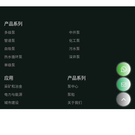
产品系列
多级泵
中开泵
管道泵
化工泵
自吸泵
污水泵
热水循环泵
深井泵
单级泵
应用
产品系列
采矿和冶金
泵中心
电力与能源
泵船
城市建设
关于我们
农业灌溉
应用
化学精炼
消息
接触