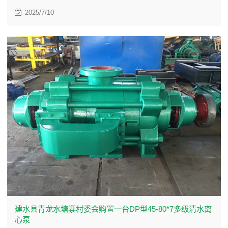
2025/7/10
建水县青龙水塘寨村委会购置一台DP型45-80*7多级清水离
心泵