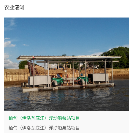
农业灌溉
缅甸（伊洛瓦底江）浮动船泵站项目
缅甸（伊洛瓦底江）浮动船泵站项目