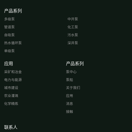
产品系列
多级泵
中开泵
管道泵
化工泵
自吸泵
污水泵
热水循环泵
深井泵
单级泵
应用
产品系列
采矿和冶金
泵中心
电力与能源
泵船
城市建设
关于我们
农业灌溉
应用
化学精炼
消息
接触
联系人