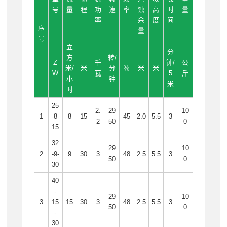
号
量
程
功
速
率
蚀
高
时
量
率
余
度
间
序
量
号
立
分
方
转/
Z
千
钟/
公
米/
米
分
％
米
米
W
瓦
5
斤
小
钟
米
时
25
2.
29
10
1
-8-
8
15
45
2.0
5.5
3
2
50
0
15
32
29
10
2
-9-
9
30
3
48
2.5
5.5
3
50
0
30
40
-
29
10
3
15
15
30
3
48
2.5
5.5
3
50
0
-
30