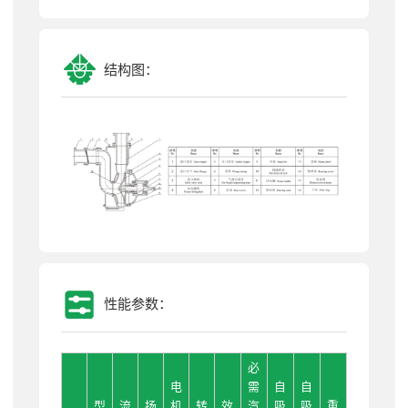
结构图：
性能参数：
必
电
需
自
自
型
流
扬
机
转
效
汽
吸
吸
重