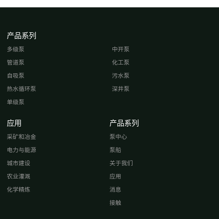
产品系列
多级泵
中开泵
管道泵
化工泵
自吸泵
污水泵
热水循环泵
深井泵
单级泵
应用
产品系列
采矿和冶金
泵中心
电力与能源
泵船
城市建设
关于我们
农业灌溉
应用
化学精炼
消息
接触