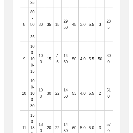
25
80
-
29
28
8
80
80
35
15
45
3.0
5.5
3
50
5
-
35
10
0-
10
7.
14
30
9
10
15
50
4.0
5.5
50
0
5
50
0
0-
15
10
0-
10
14
51
10
10
30
22
53
4.0
5.5
2
0
50
0
0-
30
15
0-
18
14
57
11
18
20
22
60
5.0
5.0
3
0
50
0